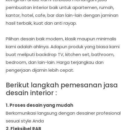
pembuatan interior baik untuk apartemen, rumah,
kantor, hotel, cafe, bar dan lain-lain dengan jaminan
hasil terbaik, kuat dan anti rayap.
Pilihan desain baik modern, klasik maupun minimalis
kami adalah ahlinya. Adapun produk yang biasa kami
buat meliputi backdrop TV, kitchen set, bathroom,
bedroom, dan lain-lain. Harga terjangkau dan
pengerjaan dijamin lebih cepat.
Berikut langkah pemesanan jasa
desain interior :
1. Proses desain yang mudah
Berkomunikasi langsung dengan desainer profesional
sesuai style Anda
2. Fleksibel RAB