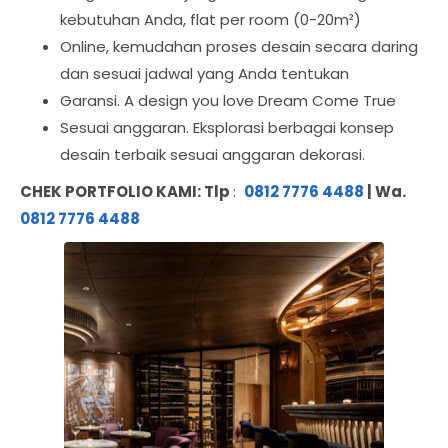
kebutuhan Anda, flat per room (0-20m²)
Online, kemudahan proses desain secara daring
dan sesuai jadwal yang Anda tentukan
Garansi. A design you love Dream Come True
Sesuai anggaran. Eksplorasi berbagai konsep
desain terbaik sesuai anggaran dekorasi.
CHEK PORTFOLIO KAMI:
Tlp
:
0812 7776 4488
| Wa.
0812 7776 4488