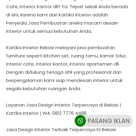
Cafe, Interior Kantor dll? Ya. Tepat sekali Anda berada
di sini, karena kami dari Kartika Interior adalah
Penyedia Jasa Pembuatan aneka macam desain
Interior untuk semua kebutuhan Anda.
Kartika Interior Bekasi melayani jasa pembuatan
furniture seperti kitchen set, ruang tamu, kamar tidur,
interior cafe, interior kantor, interior apartemen dll.
Dengan didukung tenaga ahli yang profesional dan
berpengalaman kami siap mendesain interior untuk
segala kebutuhan ruangan Anda.
Layanan Jasa Design Interior Terpercaya di Bekasi |
Kartika Interior | WA. 0812 7776 4488
PASANG IKLAN
Jasa Design Interior Terbaik Terpercaya Di Bekasi